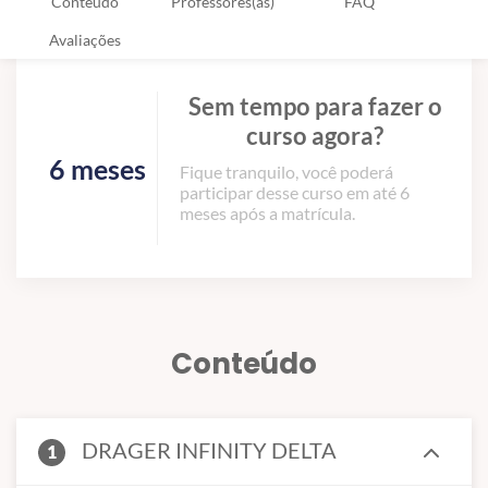
Conteúdo
Professores(as)
FAQ
Avaliações
Sem tempo para fazer o
curso agora?
6 meses
Fique tranquilo, você poderá
participar desse curso em até 6
meses após a matrícula.
Conteúdo
DRAGER INFINITY DELTA
1