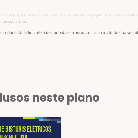
taforma por
6
meses
. Isso mesmo! Com um único pagamento, você desblo
, no seu ritmo.
sos lançados durante o período da sua assinatura são incluídos no seu p
clusos neste plano
ano;
pecíficos.
no Anual aqui!