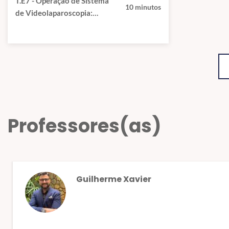
T.E7 - Operação de Sistema
10 minutos
de Videolaparoscopia:
STRYKER 1188
Professores(as)
Guilherme Xavier