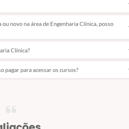
exp
ou novo na área de Engenharia Clínica, posso
exp
ria Clínica?
exp
so pagar para acessar os cursos?
exp
liações