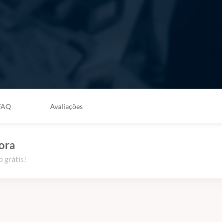
FAQ
Avaliações
ora
 grátis!