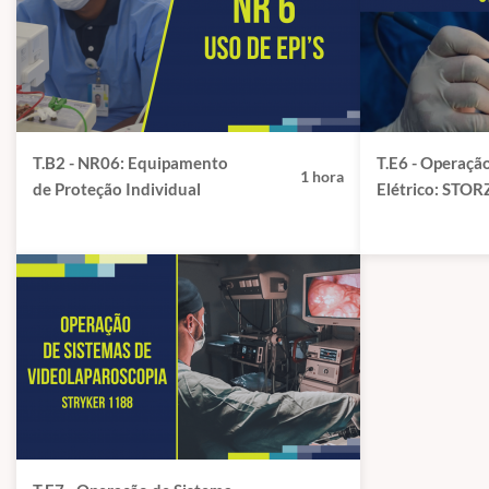
T.B2 - NR06: Equipamento
T.E6 - Operação
1 hora
de Proteção Individual
Elétrico: STORZ AUTOCON
II