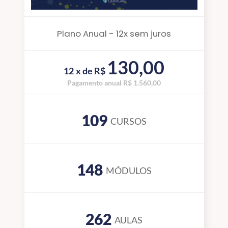
Plano Anual - 12x sem juros
130,00
12 x de R$
Pagamento anual R$ 1.560,00
109
CURSOS
148
MÓDULOS
262
AULAS