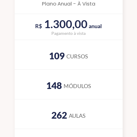
Plano Anual - À Vista
1.300,00
R$
anual
Pagamento à vista
109
CURSOS
148
MÓDULOS
262
AULAS