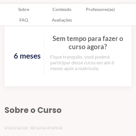
Sobre
Conteúdo
Professores(as)
FAQ
Avaliações
Sem tempo para fazer o
curso agora?
6 meses
Fique tranquilo, você poderá
participar desse curso em até 6
meses após a matrícula.
Sobre o Curso
Instrutor: Bruno Roma