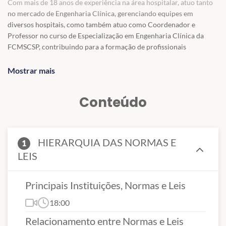
Com mais de 18 anos de experiência na área hospitalar, atuo tanto
no mercado de Engenharia Clínica, gerenciando equipes em
diversos hospitais, como também atuo como Coordenador e
Professor no curso de Especialização em Engenharia Clínica da
FCMSCSP, contribuindo para a formação de profissionais
qualificados.
Mostrar mais
Minha trajetória inclui mais de 8 anos de serviço na Aeronáutica
como Sargento no Hospital de Aeronáutica de São Paulo, onde tive
Conteúdo
meu primeiro contato com a Engenharia Clínica. Essa experiência
foi uma grande escola em disciplina, gestão de equipes,
relacionamento interpessoal e, principalmente, na compreensão de
como a gestão das tecnologias hospitalares é essencial para a
HIERARQUIA DAS NORMAS E
1
qualidade dos serviços prestados.
LEIS
Outro marco importante foi a passagem pela Panasonic do Brasil,
onde atuei na gestão e comercialização de produtos médico-
Principais Instituições, Normas e Leis
hospitalares e de infraestrutura, ampliando minha visão sobre o
setor.
18:00
Relacionamento entre Normas e Leis
De 2018 a 2024, participei da diretoria da Associação Brasileira de