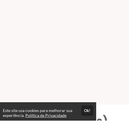
Este site usa cookies para melhorar sua
Ok!
experiência.
Política de Privacidade
Professores(as)