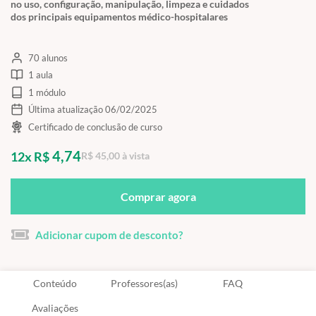
no uso, configuração, manipulação, limpeza e cuidados
dos principais equipamentos médico-hospitalares
70 alunos
1 aula
1 módulo
Última atualização 06/02/2025
Certificado de conclusão de curso
4,74
12x R$
R$ 45,00 à vista
Comprar agora
Adicionar cupom de desconto?
Conteúdo
Professores(as)
FAQ
Avaliações