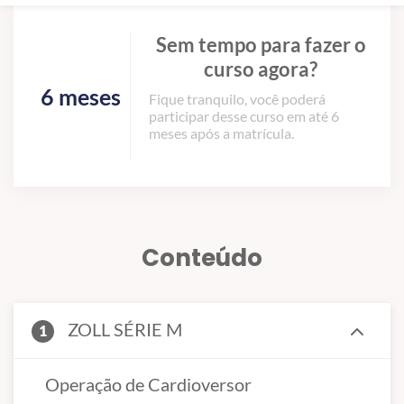
Sem tempo para fazer o
curso agora?
6 meses
Fique tranquilo, você poderá
participar desse curso em até 6
meses após a matrícula.
Conteúdo
ZOLL SÉRIE M
1
Operação de Cardioversor