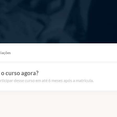
liações
 o curso agora?
rticipar desse curso em até 6 meses após a matrícula.