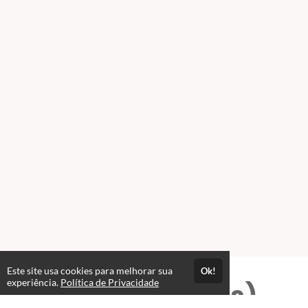
Este site usa cookies para melhorar sua
Ok!
experiência.
Política de Privacidade
Professores(as)