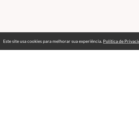
Este site usa cookies para melhorar sua experiência.
Política de Privac
Atendimento
Páginas
Seg-Sex: 08h30 às 17h30
Professores(as)
+5524993289737
Política de Priva
Fale Conosco