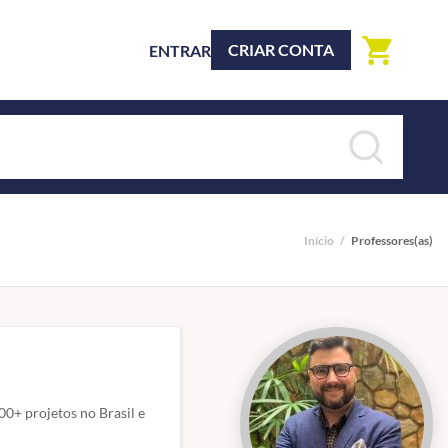
shopping_cart
CRIAR CONTA
ENTRAR
Início
/
Professores(as)
0+ projetos no Brasil e