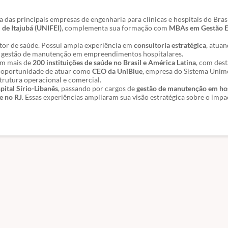
a das principais empresas de engenharia para clínicas e hospitais do Bra
 de Itajubá (UNIFEI)
, complementa sua formação com
MBAs em Gestão E
etor de saúde. Possui ampla experiência em
consultoria estratégica
, atua
 e gestão de manutenção em empreendimentos hospitalares.
 em mais de
200 instituições de saúde no Brasil e América Latina
, com des
 a oportunidade de atuar como
CEO da UniBlue
, empresa do Sistema Unim
trutura operacional e comercial.
pital Sírio-Libanês
, passando por cargos de
gestão de manutenção em hos
e no RJ
. Essas experiências ampliaram sua visão estratégica sobre o impa