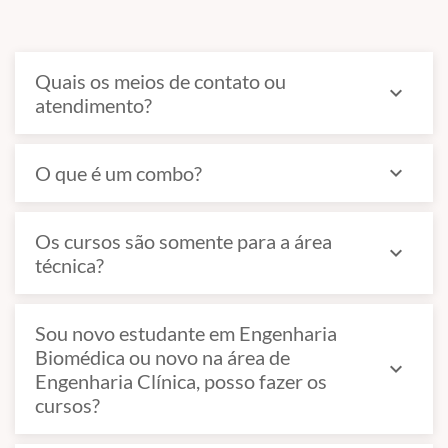
Quais os meios de contato ou
expand_more
atendimento?
O que é um combo?
expand_more
Os cursos são somente para a área
expand_more
técnica?
Sou novo estudante em Engenharia
Biomédica ou novo na área de
expand_more
Engenharia Clínica, posso fazer os
cursos?