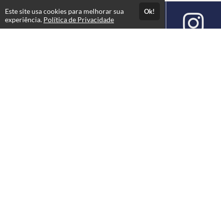
Este site usa cookies para melhorar sua
Ok!
experiência.
Política de Privacidade
Atendimento
Seg-Sex: 08h30 às 17h30
+5524993289737
Fale Conosco
Páginas
Professores(as)
Configurações e Suporte
Política de Privacidade
Política de Privacidade