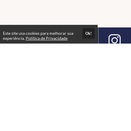
Este site usa cookies para melhorar sua
Ok!
experiência.
Política de Privacidade
Atendimento
Seg-Sex: 08h30 às 17h30
+5524993289737
Fale Conosco
Páginas
Professores(as)
Configurações e Suporte