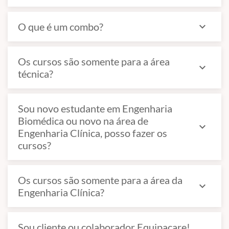
O que é um combo?
expand_more
Os cursos são somente para a área
expand_more
técnica?
Sou novo estudante em Engenharia
Biomédica ou novo na área de
expand_more
Engenharia Clínica, posso fazer os
cursos?
Os cursos são somente para a área da
expand_more
Engenharia Clínica?
Sou cliente ou colaborador Equipacare!