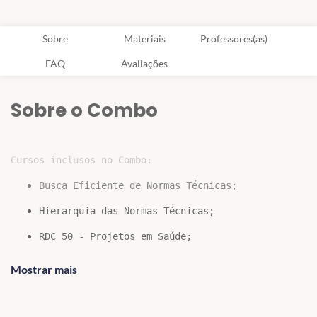
Sobre
Materiais
Professores(as)
FAQ
Avaliações
Sobre o Combo
Cursos inclusos no Combo:
Busca Eficiente de Normas Técnicas;
Hierarquia das Normas Técnicas;
RDC 50 - Projetos em Saúde;
RDC 509/2021 - Gerenciamento de Tecnologias em Sa
Mostrar mais
RDC 579/2021 - Importação, comercialização e doaç
ABNT NBR 15943/2011 - Diretrizes para um programa